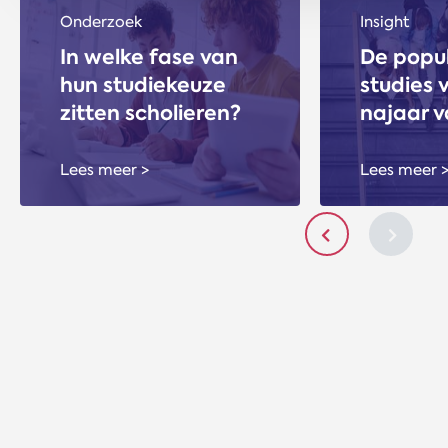
Onderzoek
Insight
In welke fase van
De popul
hun studiekeuze
studies 
zitten scholieren?
najaar 
Lees meer >
Lees meer 
Slide items naar 
Slide i