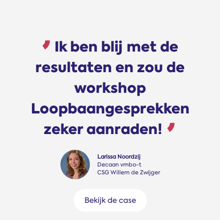
Ik ben blij met de
G
esultaten en zou de
beri
workshop
weten
oopbaangesprekken
met de 
zeker aanraden!
😊. Ee
we
Larissa Noordzij
Decaan vmbo-t
CSG Willem de Zwijger
Hada
Comm
Rott
Bekijk de case