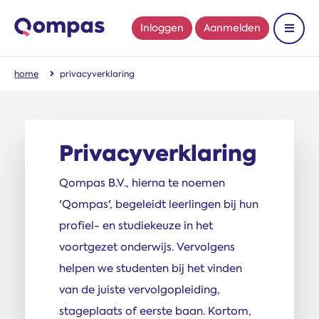
Inloggen
Aanmelden
Toon 
home
privacyverklaring
Privacy­verklaring
Qompas B.V., hierna te noemen
'Qompas', begeleidt leerlingen bij hun
profiel- en studiekeuze in het
voortgezet onderwijs. Vervolgens
helpen we studenten bij het vinden
van de juiste vervolgopleiding,
stageplaats of eerste baan. Kortom,