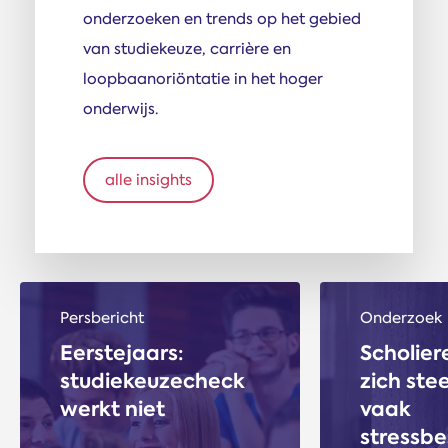
onderzoeken en trends op het gebied
van studiekeuze, carrière en
loopbaanoriöntatie in het hoger
onderwijs.
alle insights
Persbericht
Onderzoek
Eerstejaars:
Scholier
studiekeuzecheck
zich ste
werkt niet
vaak
stressbe