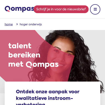
Schrijf je in
voor de nieuwsbrief
Toon 
home
hoger onderwijs
talent
bereiken
met
Ontdek onze aanpak voor
kwalitatieve instroom­
verbetering