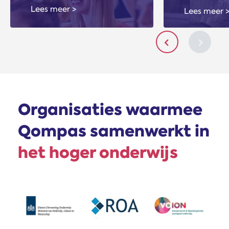
Lees meer >
Lees meer 
Slide items naar 
Slide i
Organisaties waarmee
Qompas samenwerkt in
het hoger onderwijs