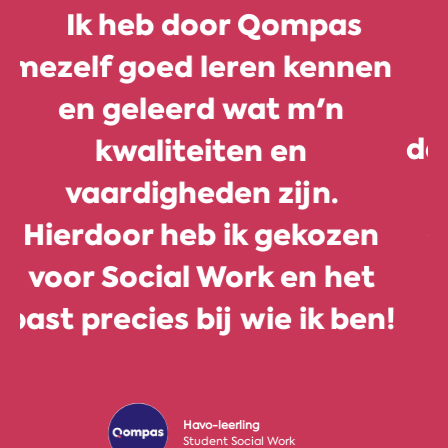
Het sterke punt van
Qompas zit 'm in de
database waarmee je goed
kunt segmenteren en
gerichtere mailings kunt
versturen.
Hanneke Schavemaker
Studieadviseur Landschapsarchitectuur
Wageningen University & Research
Bekijk de case