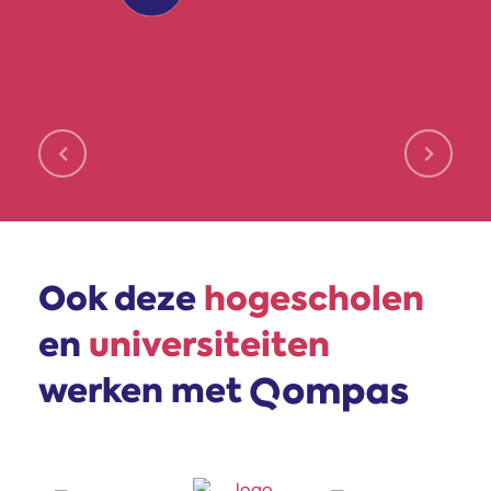
Volgende testimonial
Vorige 
Ook deze
hogescholen
en
universiteiten
werken met