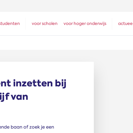
studenten
voor scholen
voor hoger onderwijs
actuee
nt inzetten bij
ijf van
ende baan of zoek je een