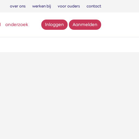
over ons
werken bij
voor ouders
contact
l
onderzoek
Inloggen
Aanmelden