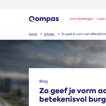
voor leerlingen
voor 
home
scholen
Zo geef je vorm aan effectief e
Blog
Zo geef je vorm aa
betekenisvol bur