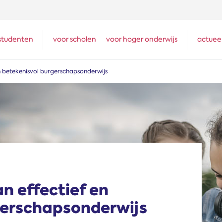
studenten
voor scholen
voor hoger onderwijs
actuee
n betekenisvol burgerschapsonderwijs
n effectief en
gerschapsonderwijs