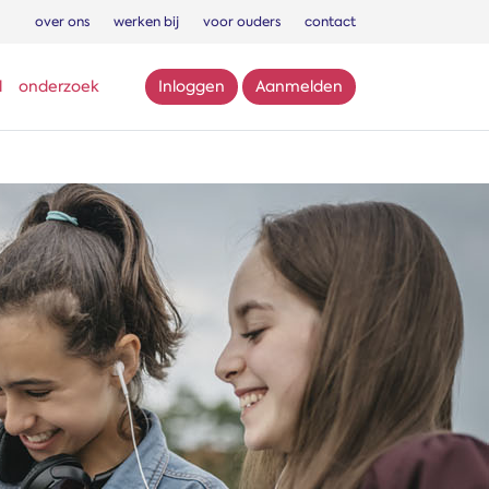
over ons
werken bij
voor ouders
contact
l
onderzoek
Inloggen
Aanmelden