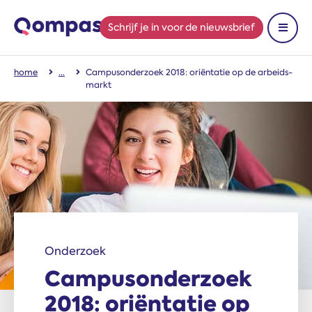
Schrijf je in
voor de nieuwsbrief
Toon 
home
Campus­onderzoek 2018: oriëntatie op de arbeids­
markt
Onderzoek
Campus­onderzoek
2018: oriëntatie op