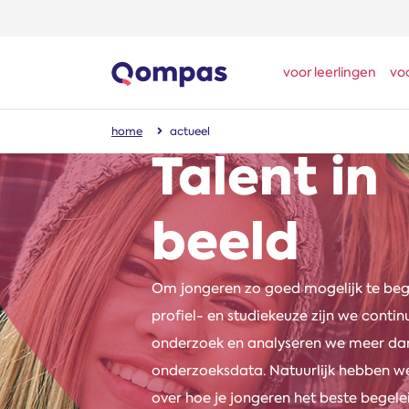
voor leerlingen
vo
home
actueel
Talent in
beeld
Om jongeren zo goed mogelijk te bege
profiel- en studiekeuze zijn we conti
onderzoek en analyseren we meer dan
onderzoeksdata. Natuurlijk hebben we
over hoe je jongeren het beste begelei