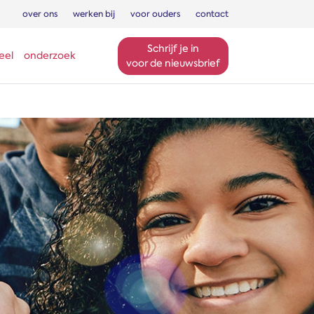
over ons
werken bij
voor ouders
contact
Schrijf je in
eel
onderzoek
voor de nieuwsbrief