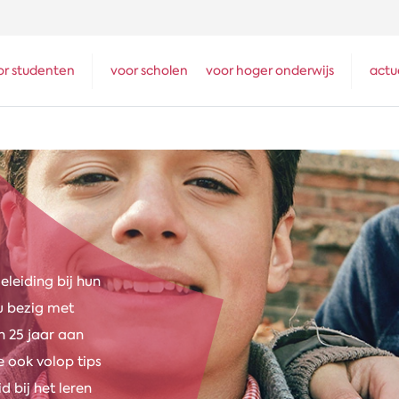
or studenten
voor scholen
voor hoger onderwijs
actu
leiding bij hun
nu bezig met
 25 jaar aan
 ook volop tips
d bij het leren