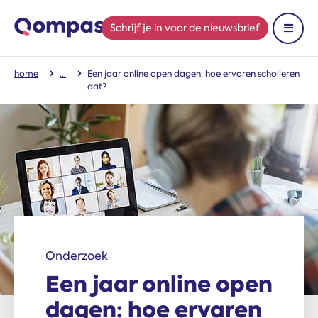
Schrijf je in
voor de nieuwsbrief
Toon 
home
Een jaar online open dagen: hoe ervaren scholieren
dat?
Onderzoek
Een jaar online open
dagen: hoe ervaren