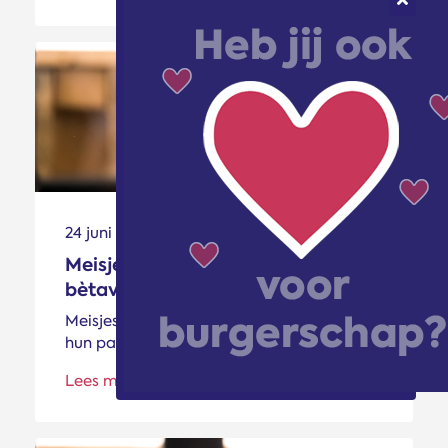
24 juni 2016 | In het nieuws
Meisjes kiezen steeds meer
bètavakken in hun pakket
Meisjes kiezen steeds meer bètavakken in
hun pakket
Lees meer >