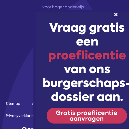
voor hoger onderwijs
onze aanpak
marketingoplossingen
trainingen & workshops
Volg ons!
Sitemap
Algemene voorwaarden
Gebruiksvoorwaarden
Privacyverklaring
vind je talent
© 2026