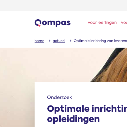
voor leerlingen
vo
home
actueel
Optimale inrichting van leraren
Onderzoek
Optimale inrichti
opleidingen