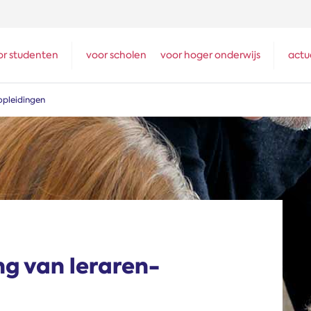
or studenten
voor scholen
voor hoger onderwijs
actu
­opleidingen
ng van leraren­