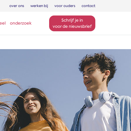
over ons
werken bij
voor ouders
contact
Schrijf je in
eel
onderzoek
voor de nieuwsbrief