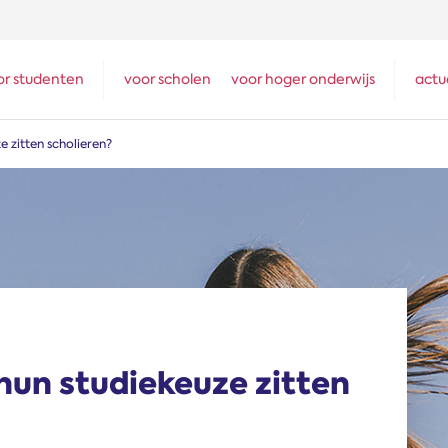
or studenten
voor scholen
voor hoger onderwijs
actu
e zitten scholieren?
 hun studiekeuze zitten