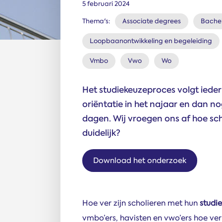
5 februari 2024
Thema's:
Associate degrees
Bachel
Loopbaanontwikkeling en begeleiding
Vmbo
Vwo
Wo
Het studiekeuzeproces volgt ieder 
oriëntatie in het najaar en dan n
dagen. Wij vroegen ons af hoe scho
duidelijk?
Download het onderzoek
Hoe ver zijn scholieren met hun
studi
vmbo’ers, havisten en vwo’ers hoe ver 