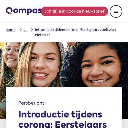
Schrijf je in
voor de nieuwsbrief
Toon 
home
Introductie tijdens corona: Eerstejaars voelt zich
niet thuis
Persbericht
Introductie tijdens
corona: Eerstejaars