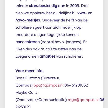
minder
stressbestendig
dan in 2009. Dat
zien we opnieuw het duidelijkst bij
vwo-
en
havo-meisjes.
Ongeveer de helft van de
scholieren geeft aan zich moeilijk op
meerdere dingen tegelijk te kunnen
concentreren
(vooral havo-jongens). Er
lijken dus ook risico’s te zitten aan de
toegenomen
ambities
van scholieren.
Voor meer info:
Boris Eustatia (Directeur
Qompas)
bpa@qompas.nl
06- 51201852
Mayke Calis
(Onderzoek/Communicatie)
mgc@qompas.nl
06-
21253129