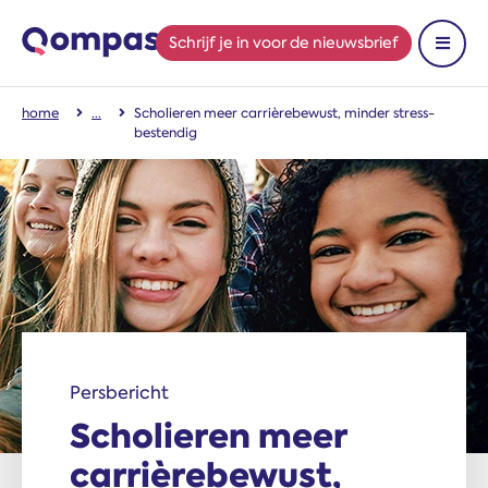
Schrijf je in
voor de nieuwsbrief
Toon 
home
Scholieren meer carrière­bewust, minder stress­
bestendig
Persbericht
Scholieren meer
carrière­bewust,