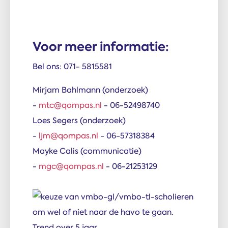
Voor meer informatie:
Bel ons: 071- 5815581
Mirjam Bahlmann (onderzoek)
-
mtc@qompas.nl
- 06-52498740
Loes Segers (onderzoek)
-
ljm@qompas.nl
- 06-57318384
Mayke Calis (communicatie)
-
mgc@qompas.nl
- 06-21253129