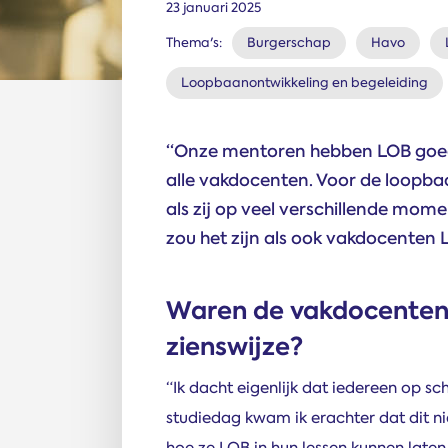
23 januari 2025
Thema's:
Burgerschap
Havo
Loopbaanontwikkeling en begeleiding
“Onze mentoren hebben LOB goed o
alle vakdocenten. Voor de loopbaa
als zij op veel verschillende mom
zou het zijn als ook vakdocenten 
Waren de vakdocenten
zienswijze?
“Ik dacht eigenlijk dat iedereen op 
studiedag kwam ik erachter dat dit 
hoe ze LOB in hun lessen kunnen laten