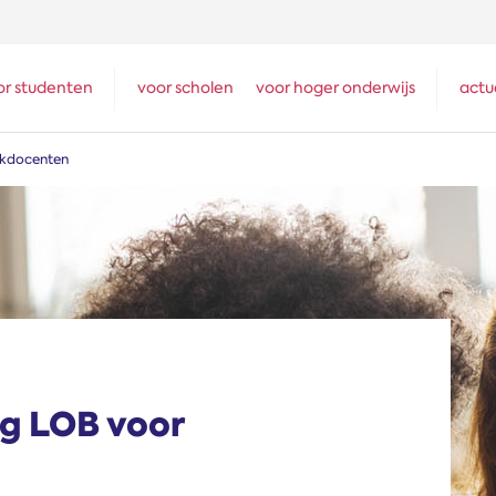
or studenten
voor scholen
voor hoger onderwijs
actu
akdocenten
ag LOB voor