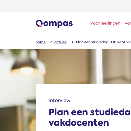
voor leerlingen
vo
home
actueel
Plan een studiedag LOB voor v
Interview
Plan een studied
vakdocenten