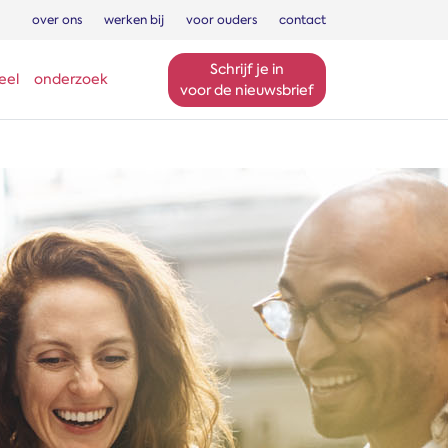
over ons
werken bij
voor ouders
contact
Schrijf je in
eel
onderzoek
voor de nieuwsbrief