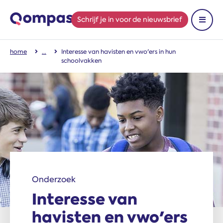
Schrijf je in
voor de nieuwsbrief
Toon 
home
Interesse van havisten en vwo'ers in hun
schoolvakken
Onderzoek
Interesse van
havisten en vwo'ers