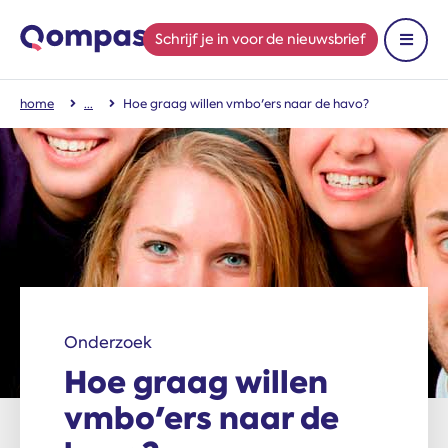
Schrijf je in
voor de nieuwsbrief
Toon 
home
Hoe graag willen vmbo'ers naar de havo?
Onderzoek
Hoe graag willen
vmbo'ers naar de